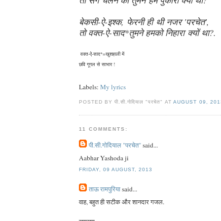
बेकसी-ऐ-इश्क, फेरनी ही थी नजर 'परचेत',
तो वक्त-ऐ-साद*तुमने हमको निहारा क्यों था?.
वक्त-ऐ-साद*=खुशहाली में
छवि गूगल से साभार !
Labels:
My lyrics
POSTED BY पी.सी.गोदियाल "परचेत" AT
AUGUST 09, 201
11 COMMENTS:
पी.सी.गोदियाल "परचेत"
said...
Aabhar Yashoda ji
FRIDAY, 09 AUGUST, 2013
ताऊ रामपुरिया
said...
वाह, बहुत ही सटीक और शानदार गजल.